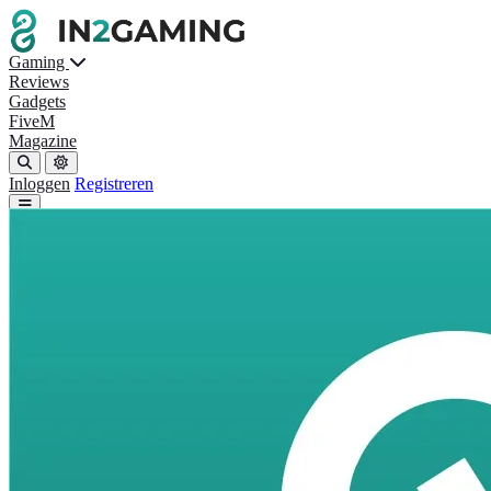
Gaming
Reviews
Gadgets
FiveM
Magazine
Inloggen
Registreren