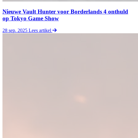
Nieuwe Vault Hunter voor Borderlands 4 onthuld
op Tokyo Game Show
28 sep. 2025
Lees artikel