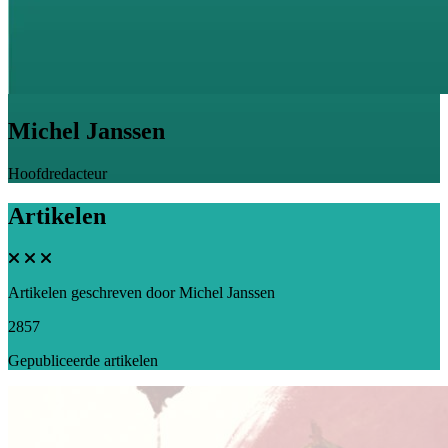
Michel Janssen
Hoofdredacteur
Artikelen
Artikelen geschreven door Michel Janssen
2857
Gepubliceerde artikelen