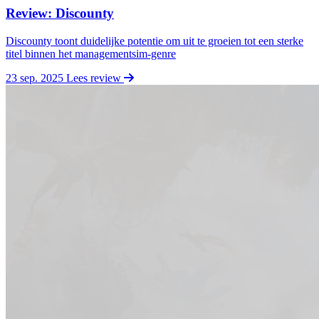
Review: Discounty
Discounty toont duidelijke potentie om uit te groeien tot een sterke
titel binnen het managementsim-genre
23 sep. 2025
Lees review