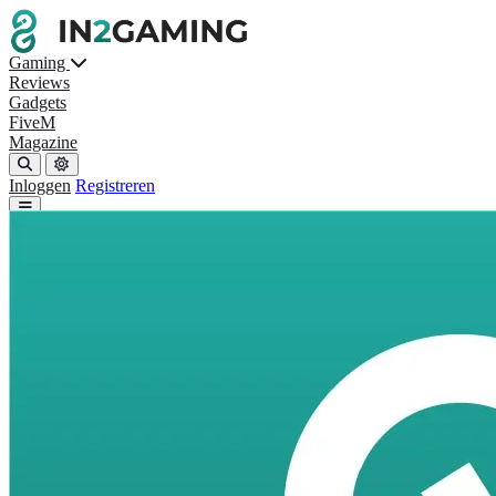
Gaming
Reviews
Gadgets
FiveM
Magazine
Inloggen
Registreren