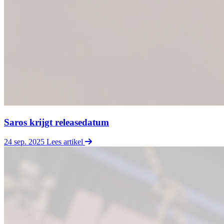
Saros krijgt releasedatum
24 sep. 2025
Lees artikel