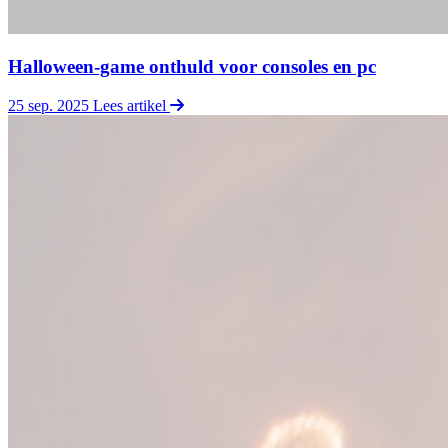
Halloween-game onthuld voor consoles en pc
25 sep. 2025
Lees artikel