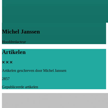
Michel Janssen
Hoofdredacteur
Artikelen
Artikelen geschreven door Michel Janssen
2857
Gepubliceerde artikelen