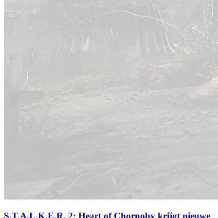
S.T.A.L.K.E.R. 2: Heart of Chornoby krijgt nieuwe