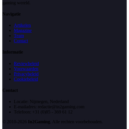
gaming wereld.
Navigatie
Artikelen
Magazine
Team
Contact
Informatie
Reviewbeleid
Voorwaarden
Privacybeleid
Cookiebeleid
Contact
Locatie: Nijmegen, Nederland
E-mailadres: redactie@in2gaming.com
Telefoon: +31 (0)85 - 369 61 12
© 2010-2026
In2Gaming
. Alle rechten voorbehouden.