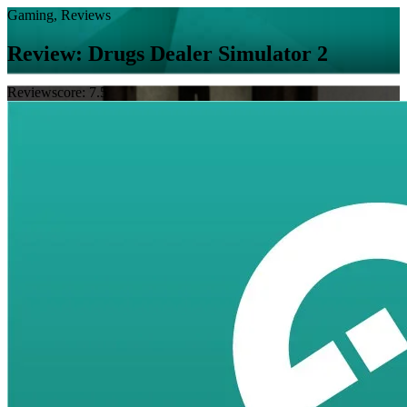
Gaming, Reviews
Review: Drugs Dealer Simulator 2
Reviewscore: 7.5