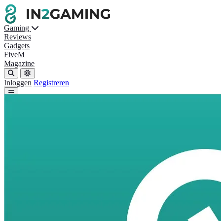
Gaming
Reviews
Gadgets
FiveM
Magazine
Inloggen
Registreren